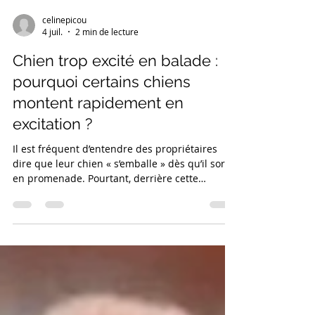
celinepicou
4 juil.
2 min de lecture
Chien trop excité en balade :
pourquoi certains chiens
montent rapidement en
excitation ?
Il est fréquent d’entendre des propriétaires
dire que leur chien « s’emballe » dès qu’il sort
en promenade. Pourtant, derrière cette
excitation se cachent souvent des mécanismes
bien plus complexes qu’un simple manque
d’éducation. Au cours de plusieurs
accompagnements récents, un point commun