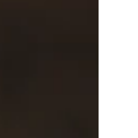
souvent de vouloir agir immédiatement :
avancer, rappeler le chien, lui demander
quelque chose ou chercher à détourner son
attention. Pourtant, la première chose que je
propose bien souvent est… d’observer.
Observer avant d’agi